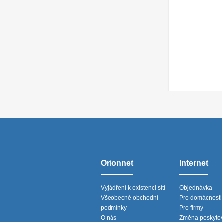
Orionnet
Internet
Vyjádření k existenci sítí
Objednávka
Všeobecné obchodní
Pro domácnosti
podmínky
Pro firmy
O nás
Změna poskytov