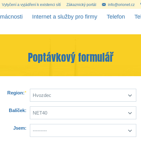
Vytyčení a vyjádření k existenci sítí
Zákaznický portál
info@orionet.cz
omácnosti
Internet a služby pro firmy
Telefon
Te
Poptávkový formulář
Region:
*
Balíček:
Jsem: