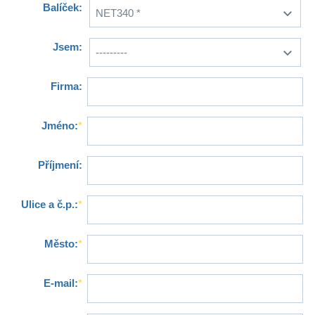
Balíček:
Jsem:
Firma:
Jméno:
*
Příjmení:
Ulice a č.p.:
*
Město:
*
E-mail:
*