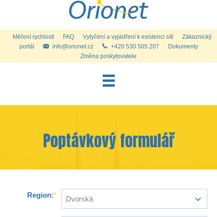
Měření rychlosti
FAQ
Vytyčení a vyjádření k existenci sítí
Zákaznický
portál
info@orionet.cz
+420 530 505 207
Dokumenty
Změna poskytovatele
Internet pro domácnosti
Internet a služby pro firmy
Telefon
Poptávkový formulář
Televize
Kontakty
Kamerové systémy
Region:
*